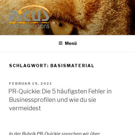
Zum
Inhalt
springen
PUBLIC RELATIONS
Dr. Heike Specht
BERATUNG
Menü
SCHLAGWORT: BASISMATERIAL
VERÖFFENTLICHT
FEBRUAR 19, 2021
AM
PR-Quickie: Die 5 häufigsten Fehler in
Businessprofilen und wie du sie
vermeidest
In der Rubrik PR-Quickie sprechen wir über