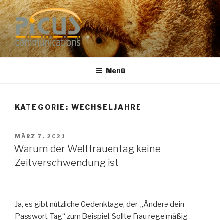
Zum
Inhalt
springen
PUBLIC RELATIONS
Dr. Heike Specht
BERATUNG
Menü
KATEGORIE: WECHSELJAHRE
VERÖFFENTLICHT
MÄRZ 7, 2021
AM
Warum der Weltfrauentag keine
Zeitverschwendung ist
Ja, es gibt nützliche Gedenktage, den „Ändere dein
Passwort-Tag“ zum Beispiel. Sollte Frau regelmäßig