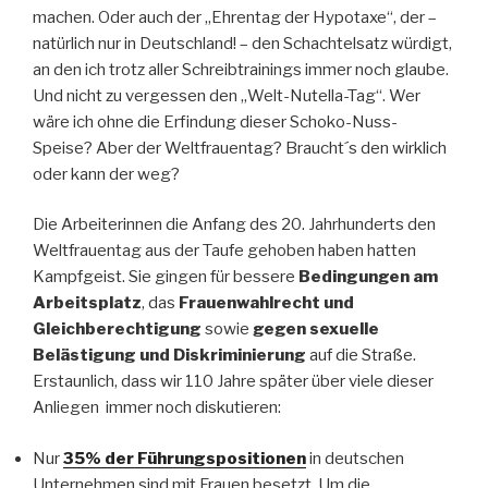
machen. Oder auch der „Ehrentag der Hypotaxe“, der –
natürlich nur in Deutschland! – den Schachtelsatz würdigt,
an den ich trotz aller Schreibtrainings immer noch glaube.
Und nicht zu vergessen den „Welt-Nutella-Tag“. Wer
wäre ich ohne die Erfindung dieser Schoko-Nuss-
Speise? Aber der Weltfrauentag? Braucht´s den wirklich
oder kann der weg?
Die Arbeiterinnen die Anfang des 20. Jahrhunderts den
Weltfrauentag aus der Taufe gehoben haben hatten
Kampfgeist. Sie gingen für bessere
Bedingungen am
Arbeitsplatz
, das
Frauenwahlrecht
und
Gleichberechtigung
sowie
gegen sexuelle
Belästigung
und Diskriminierung
auf die Straße.
Erstaunlich, dass wir 110 Jahre später über viele dieser
Anliegen immer noch diskutieren:
Nur
35% der Führungspositionen
in deutschen
Unternehmen sind mit Frauen besetzt. Um die