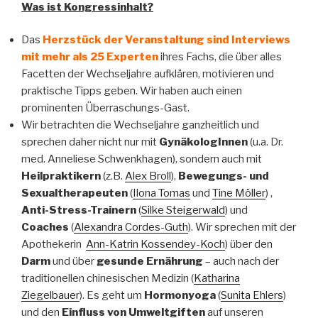
Was ist Kongressinhalt?
Das
Herzstück der Veranstaltung sind Interviews
mit mehr als 25 Experten
ihres Fachs, die über alles
Facetten der Wechseljahre aufklären, motivieren und
praktische Tipps geben. Wir haben auch einen
prominenten Überraschungs-Gast.
Wir betrachten die Wechseljahre ganzheitlich und
sprechen daher nicht nur mit
GynäkologInnen
(u.a. Dr.
med. Anneliese Schwenkhagen), sondern auch mit
Heilpraktikern
(z.B.
Alex Broll
),
Bewegungs- und
Sexualtherapeuten
(
Ilona Tomas
und
Tine Möller
) ,
Anti-Stress-Trainern
(
Silke Steigerwald
) und
Coaches
(
Alexandra Cordes-Guth
). Wir sprechen mit der
Apothekerin
Ann-Katrin Kossendey-Koch
) über den
Darm
und über
gesunde Ernährung
– auch nach der
traditionellen chinesischen Medizin (
Katharina
Ziegelbauer
). Es geht um
Hormonyoga
(
Sunita Ehlers
)
und den
Einfluss von Umweltgiften
auf unseren