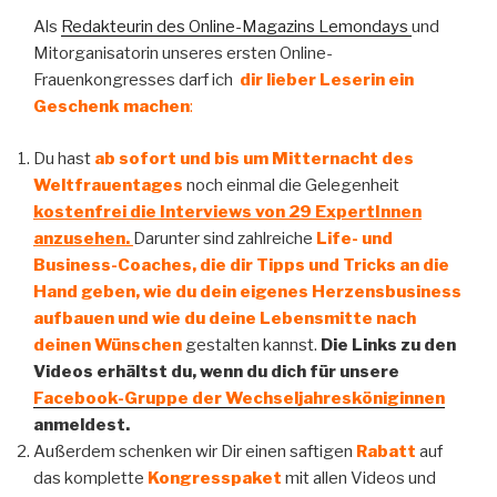
Als
Redakteurin des Online-Magazins Lemondays
und
Mitorganisatorin unseres ersten Online-
Frauenkongresses darf ich
dir lieber Leserin ein
Geschenk machen
:
Du hast
ab sofort und bis um Mitternacht des
Weltfrauentages
noch einmal die Gelegenheit
kostenfrei die Interviews von 29 ExpertInnen
anzusehen.
Darunter sind zahlreiche
Life- und
Business-Coaches, die dir Tipps und Tricks an die
Hand geben, wie du dein eigenes Herzensbusiness
aufbauen und wie du deine Lebensmitte nach
deinen Wünschen
gestalten kannst.
Die Links zu den
Videos erhältst du, wenn du dich für unsere
Facebook-Gruppe der Wechseljahresköniginnen
anmeldest.
Außerdem schenken wir Dir einen saftigen
Rabatt
auf
das komplette
Kongresspaket
mit allen Videos und