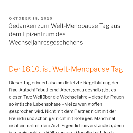
VERÖFFENTLICHT
OKTOBER 18, 2020
AM
Gedanken zum Welt-Menopause Tag aus
dem Epizentrum des
Wechseljahresgeschehens
Der 18.10. ist Welt-Menopause Tag
Dieser Tag erinnert also an die letzte Regelblutung der
Frau. Autsch! Tabuthema! Aber genau deshalb gibt es
diesen Tag: Weil über die Wechseljahre – diese für Frauen
so kritische Lebensphase – viel zu wenig offen
gesprochen wird. Nicht mit dem Partner, nicht mit der
Freundin und schon gar nicht mit Kollegen. Manchmal
nicht einmal mit dem Arzt. Eigentlich unverständlich, denn
immerhin geht die Hälfte unserer Gesellschaft durch