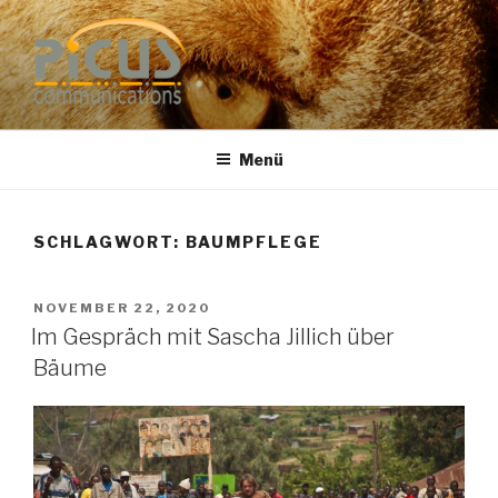
Zum
Inhalt
springen
PUBLIC RELATIONS
Dr. Heike Specht
BERATUNG
Menü
SCHLAGWORT: BAUMPFLEGE
VERÖFFENTLICHT
NOVEMBER 22, 2020
AM
Im Gespräch mit Sascha Jillich über
Bäume