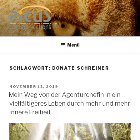
Zum
Inhalt
springen
PUBLIC RELATIONS
Dr. Heike Specht
BERATUNG
Menü
SCHLAGWORT: DONATE SCHREINER
VERÖFFENTLICHT
NOVEMBER 13, 2019
AM
Mein Weg von der Agenturchefin in ein
vielfältigeres Leben durch mehr und mehr
innere Freiheit