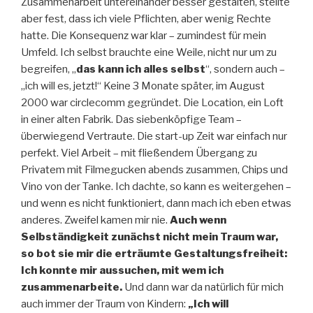
Zusammenarbeit untereinander besser gestalten, stellte
aber fest, dass ich viele Pflichten, aber wenig Rechte
hatte. Die Konsequenz war klar – zumindest für mein
Umfeld. Ich selbst brauchte eine Weile, nicht nur um zu
begreifen, „
das kann ich alles selbst
“, sondern auch –
„ich will es, jetzt!“ Keine 3 Monate später, im August
2000 war circlecomm gegründet. Die Location, ein Loft
in einer alten Fabrik. Das siebenköpfige Team –
überwiegend Vertraute. Die start-up Zeit war einfach nur
perfekt. Viel Arbeit – mit fließendem Übergang zu
Privatem mit Filmegucken abends zusammen, Chips und
Vino von der Tanke. Ich dachte, so kann es weitergehen –
und wenn es nicht funktioniert, dann mach ich eben etwas
anderes. Zweifel kamen mir nie.
Auch wenn
Selbständigkeit zunächst nicht mein Traum war,
so bot sie mir die erträumte Gestaltungsfreiheit:
Ich konnte mir aussuchen, mit wem ich
zusammenarbeite.
Und dann war da natürlich für mich
auch immer der Traum von Kindern:
„Ich will