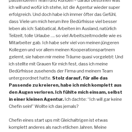
passenderem Team und Kunden – darauf besonnen was
ich will und wofür ich stehe, ist die Agentur wieder super
erfolgreich. Und doch habe ich immer öfter das Gefühl,
dass Viele um mich herum ihre Bedürfnisse viel besser
leben als ich: Sabbatical, Arbeiten im Ausland, natürlich
Teilzeit, tolle Urlaube …. so viel Arbeitszeitmodelle wie es
Mitarbeiter gab. Ich habe sehr viel von meinen jüngeren
Kollegen und vor allem meinen Kooperationspartnern
gelernt, sie haben mir meine Träume quasi vorgelebt: Und
ich stellte mit Grauen für mich fest, dass ich meine
Bedürfnisse zusehends der Firma und meinem Team
untergeordnet hatte.
Stolz darauf, für alle das
Passende zu kreieren, habe ich mich komplett aus
den Augen verloren. Ich fühlte mich einsam, selbst
in einer kleinen Agentur.
Ich dachte: “Ich will gar keine
Chefin sein!” Wollte ich das jemals?
Chefin eines start ups mit Gleichaltrigen ist etwas
komplett anderes als nach etlichen Jahren. Meine