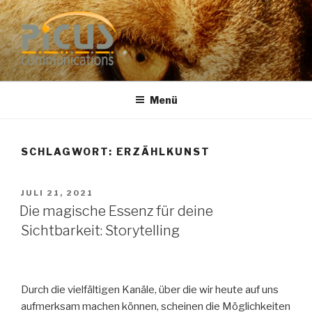
Zum
Inhalt
springen
PUBLIC RELATIONS
Dr. Heike Specht
BERATUNG
Menü
SCHLAGWORT: ERZÄHLKUNST
VERÖFFENTLICHT
JULI 21, 2021
AM
Die magische Essenz für deine
Sichtbarkeit: Storytelling
Durch die vielfältigen Kanäle, über die wir heute auf uns
aufmerksam machen können, scheinen die Möglichkeiten