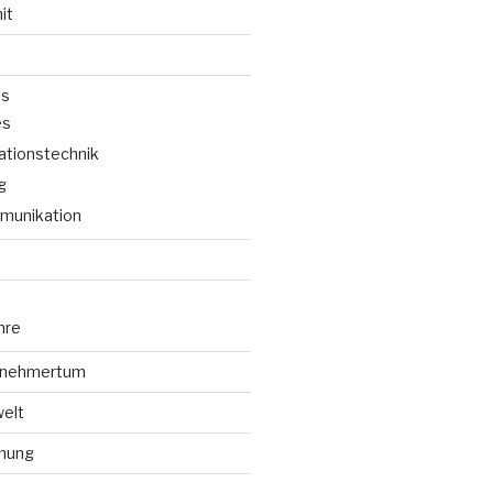
it
ns
es
tionstechnik
g
munikation
hre
ernehmertum
elt
mung