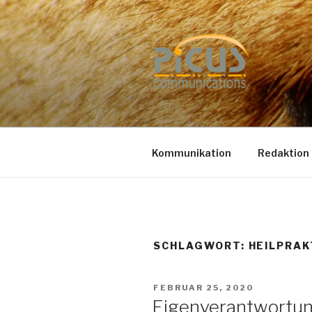
Zum
Inhalt
springen
PUBLIC R
Dr. Heike Specht
Kommunikation
Redaktion
SCHLAGWORT: HEILPRAK
VERÖFFENTLICHT
FEBRUAR 25, 2020
AM
Eigenverantwortung