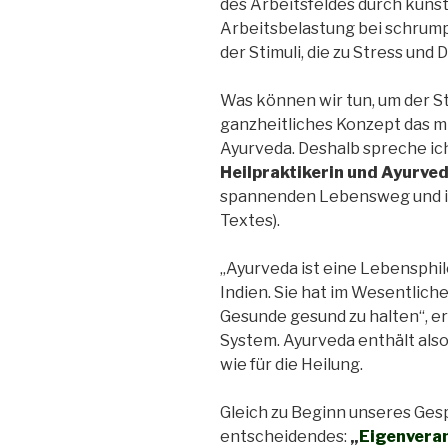
des Arbeitsfeldes durch künst
Arbeitsbelastung bei schrump
der Stimuli, die zu Stress un
Was können wir tun, um der St
ganzheitliches Konzept das mi
Ayurveda. Deshalb spreche ic
Heilpraktikerin und Ayurve
spannenden Lebensweg und i
Textes).
„Ayurveda ist eine Lebensphi
Indien. Sie hat im Wesentlich
Gesunde gesund zu halten“, er
System. Ayurveda enthält also
wie für die Heilung.
Gleich zu Beginn unseres Ges
entscheidendes:
„
Eigenveran