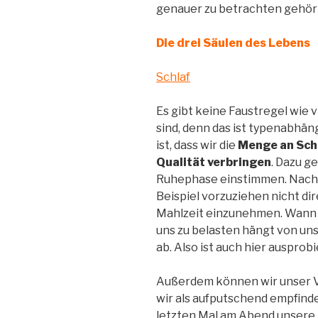
genauer zu betrachten gehört
Die drei Säulen des Lebens
Schlaf
Es gibt keine Faustregel wie 
sind, denn das ist typenabhäng
ist, dass wir die
Menge an Schl
Qualität verbringen
. Dazu ge
Ruhephase einstimmen. Nach 
Beispiel vorzuziehen nicht di
Mahlzeit einzunehmen. Wann 
uns zu belasten hängt von un
ab. Also ist auch hier ausprob
Außerdem können wir unser V
wir als aufputschend empfinde
letzten Mal am Abend unsere