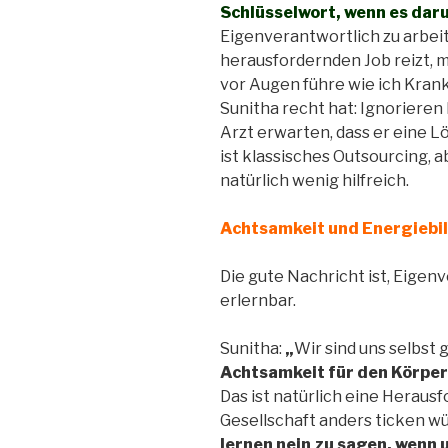
Schlüsselwort, wenn es dar
Eigenverantwortlich zu arbeit
herausfordernden Job reizt, 
vor Augen führe wie ich Kran
Sunitha recht hat: Ignorieren
Arzt erwarten, dass er eine L
ist klassisches Outsourcing, 
natürlich wenig hilfreich.
Achtsamkeit und Energiebi
Die gute Nachricht ist, Eigen
erlernbar.
Sunitha:
„
Wir sind uns selbst
Achtsamkeit für den Körper 
Das ist natürlich eine Heraus
Gesellschaft anders ticken wü
lernen nein zu sagen, wenn u