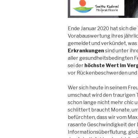
Ende Januar 2020 hat sich di
Vorabauswertung ihres jährl
gemeldet und verkündet, was 
Erkrankungen
sind unter ihr
aller gesundheitsbedingten Fe
sei der
höchste Wert im Ver
vor Rückenbeschwerden und 
Wer sich heute in seinem Fre
umschaut wird den traurigen 
schon lange nicht mehr
chic
u
schlittert braucht Monate, um
befürchten, dass wir vom Max
rasante Geschwindigkeit der 
Informationsüberflutung, glo