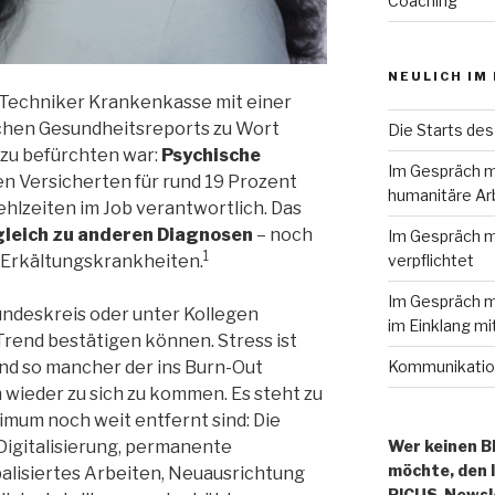
Coaching
NEULICH IM
e Techniker Krankenkasse mit einer
ichen Gesundheitsreports zu Wort
Die Starts des
zu befürchten war:
Psychische
Im Gespräch m
en Versicherten für rund 19 Prozent
humanitäre Ar
hlzeiten im Job verantwortlich. Das
gleich zu anderen Diagnosen
– noch
Im Gespräch mi
1
verpflichtet
Erkältungskrankheiten.
Im Gespräch m
undeskreis oder unter Kollegen
im Einklang mi
Trend bestätigen können. Stress ist
Kommunikation
nd so mancher der ins Burn-Out
 wieder zu sich zu kommen. Es steht zu
imum noch weit entfernt sind: Die
Wer keinen B
Digitalisierung, permanente
möchte, den 
balisiertes Arbeiten, Neuausrichtung
PICUS-Newsle