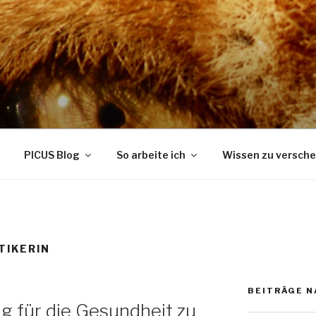
ELATIONS BERATUNG
PICUS Blog
So arbeite ich
Wissen zu versch
TIKERIN
BEITRÄGE 
 für die Gesundheit zu