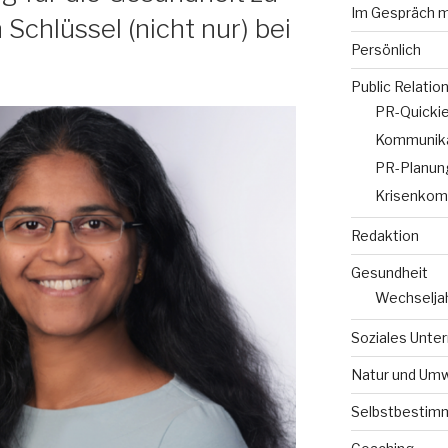
Im Gespräch m
Schlüssel (nicht nur) bei
Persönlich
Public Relatio
PR-Quicki
Kommunika
PR-Planun
Krisenkom
Redaktion
Gesundheit
Wechselja
Soziales Unt
Natur und Umw
Selbstbestim