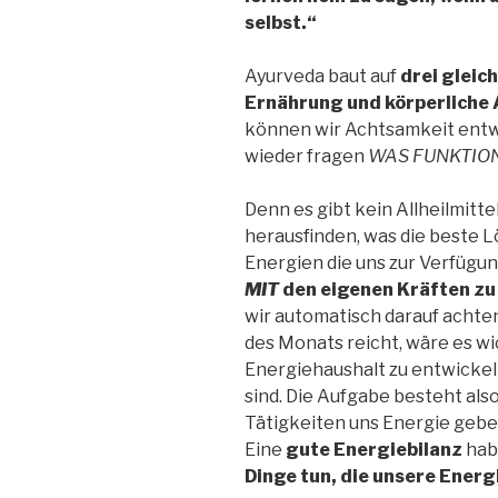
selbst.“
Ayurveda baut auf
drei gleic
Ernährung und körperliche 
können wir Achtsamkeit entw
wieder fragen
WAS FUNKTION
Denn es gibt kein Allheilmittel
herausfinden, was die beste Lö
Energien die uns zur Verfügun
MIT
den eigenen Kräften zu
wir automatisch darauf achten
des Monats reicht, wäre es wi
Energiehaushalt zu entwickel
sind. Die Aufgabe besteht als
Tätigkeiten uns Energie geb
Eine
gute Energiebilanz
hab
Dinge tun, die unsere
Energi