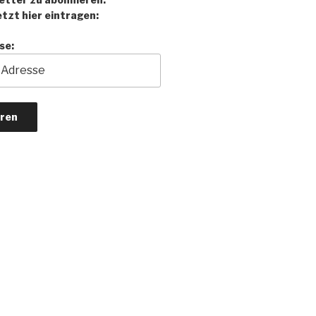
tzt hier eintragen:
se: