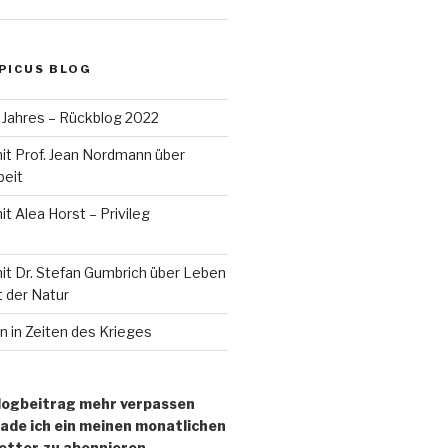
 PICUS BLOG
 Jahres – Rückblog 2022
it Prof. Jean Nordmann über
beit
t Alea Horst – Privileg
it Dr. Stefan Gumbrich über Leben
t der Natur
 in Zeiten des Krieges
logbeitrag mehr verpassen
lade ich ein meinen monatlichen
tter zu abonnieren.