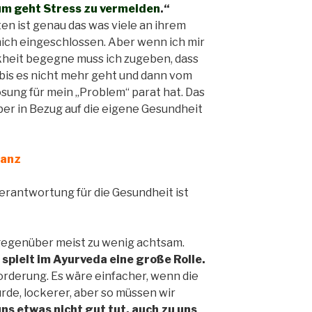
um geht Stress zu vermeiden
.“
en ist genau das was viele an ihrem
mich eingeschlossen. Aber wenn ich mir
kheit begegne muss ich zugeben, dass
 bis es nicht mehr geht und dann vom
ösung für mein „Problem“ parat hat. Das
aber in Bezug auf die eigene Gesundheit
lanz
verantwortung für die Gesundheit ist
 gegenüber meist zu wenig achtsam.
spielt im Ayurveda eine große Rolle.
forderung. Es wäre einfacher, wenn die
rde, lockerer, aber so müssen wir
ns etwas nicht gut tut, auch zu uns