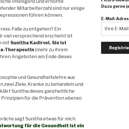
liche Intelligenz und erhöhte
Dazu gerne je
fender Mitarbeiterzahl sind nur einige
d Depressionen führen können.
E-Mail-Adres
ress-Falle zu entgehen? Ein
r viel versprechend erscheint ist
h mit
Sunitha Kadirvel. Sie ist
da-Therapeutin
(mehr zu ihrem
hren Angeboten am Ende dieses
losophie und Gesundheitslehre aus
en zwei Ziele, Kranke zu behandeln und
klärt Sunitha dieses ganzheitliche
 Prinzipien für die Prävention ebenso
prächs sagt Sunitha etwas für mich
twortung für die Gesundheit ist ein