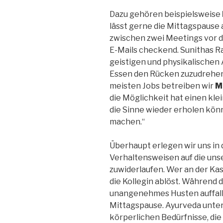
Dazu gehören beispielsweise
lässt gerne die Mittagspause a
zwischen zwei Meetings vor d
E-Mails checkend. Sunithas Ra
geistigen und physikalische
Essen den Rücken zuzudrehen 
meisten Jobs betreiben wir
M
die Möglichkeit hat einen kle
die Sinne wieder erholen kön
machen.“
Überhaupt erlegen wir uns in 
Verhaltensweisen auf die uns
zuwiderlaufen. Wer an der Kass
die Kollegin ablöst. Während 
unangenehmes Husten auffalle
Mittagspause. Ayurveda unter
körperlichen Bedürfnisse, die