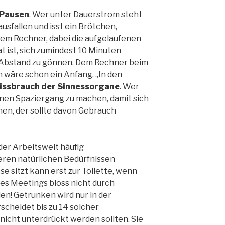
Pausen
. Wer unter Dauerstrom steht
usfallen und isst ein Brötchen,
em Rechner, dabei die aufgelaufenen
t ist, sich zumindest 10 Minuten
n Abstand zu gönnen. Dem Rechner beim
wäre schon ein Anfang. „In den
issbrauch der Sinnessorgane
. Wer
inen Spaziergang zu machen, damit sich
nen, der sollte davon Gebrauch
der Arbeitswelt häufig
eren natürlichen Bedürfnissen
e sitzt kann erst zur Toilette, wenn
des Meetings bloss nicht durch
n! Getrunken wird nur in der
scheidet bis zu 14 solcher
 nicht unterdrückt werden sollten. Sie