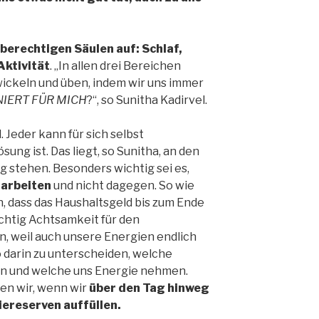
hberechtigen Säulen auf: Schlaf,
Aktivität
. „In allen drei Bereichen
ickeln und üben, indem wir uns immer
IERT FÜR MICH
?“, so Sunitha Kadirvel.
. Jeder kann für sich selbst
sung ist. Das liegt, so Sunitha, an den
g stehen. Besonders wichtig sei es,
 arbeiten
und nicht dagegen. So wie
, dass das Haushaltsgeld bis zum Ende
chtig Achtsamkeit für den
n, weil auch unsere Energien endlich
o darin zu unterscheiden, welche
en und welche uns Energie nehmen.
en wir, wenn wir
über den Tag hinweg
ereserven auffüllen.