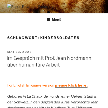
Zum
Inhalt
PUBLIC RELATIONS
Dr. Heike Specht
springen
BERATUNG
Menü
SCHLAGWORT: KINDERSOLDATEN
VERÖFFENTLICHT
MAI 23, 2022
AM
Im Gespräch mit Prof. Jean Nordmann
über humanitäre Arbeit
For English language version
please klick here.
Geboren in La Chaux-de-Fonds, einer kleinen Stadt in
der Schweiz, in den Bergen des Juras, verbrachte Jean