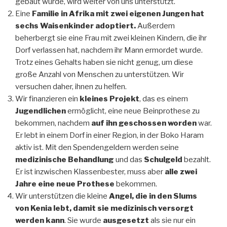
gebaut wurde, wird weiter von uns unterstützt.
Eine
Familie in Afrika mit zwei eigenen Jungen hat
sechs Waisenkinder adoptiert.
Außerdem
beherbergt sie eine Frau mit zwei kleinen Kindern, die ihr
Dorf verlassen hat, nachdem ihr Mann ermordet wurde.
Trotz eines Gehalts haben sie nicht genug, um diese
große Anzahl von Menschen zu unterstützen. Wir
versuchen daher, ihnen zu helfen.
Wir finanzieren ein
kleines Projekt
, das es einem
Jugendlichen
ermöglicht, eine neue Beinprothese zu
bekommen, nachdem
auf ihn geschossen worden
war.
Er lebt in einem Dorf in einer Region, in der Boko Haram
aktiv ist. Mit den Spendengeldern werden seine
medizinische Behandlung
und das
Schulgeld
bezahlt.
Er ist inzwischen Klassenbester, muss aber
alle zwei
Jahre eine neue Prothese
bekommen.
Wir unterstützen die kleine
Angel, die in den Slums
von Kenia lebt, damit sie medizinisch versorgt
werden kann
. Sie wurde
ausgesetzt
als sie nur ein