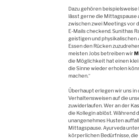
Dazu gehören beispielsweise
lässt gerne die Mittagspause a
zwischen zwei Meetings vor d
E-Mails checkend. Sunithas Ra
geistigen und physikalische
Essen den Rücken zuzudrehen 
meisten Jobs betreiben wir
M
die Möglichkeit hat einen kle
die Sinne wieder erholen kön
machen.“
Überhaupt erlegen wir uns in 
Verhaltensweisen auf die uns
zuwiderlaufen. Wer an der Kass
die Kollegin ablöst. Während 
unangenehmes Husten auffalle
Mittagspause. Ayurveda unter
körperlichen Bedürfnisse, die