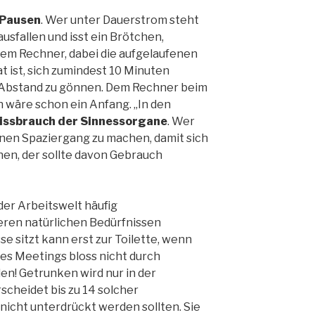
Pausen
. Wer unter Dauerstrom steht
usfallen und isst ein Brötchen,
em Rechner, dabei die aufgelaufenen
t ist, sich zumindest 10 Minuten
n Abstand zu gönnen. Dem Rechner beim
wäre schon ein Anfang. „In den
issbrauch der Sinnessorgane
. Wer
inen Spaziergang zu machen, damit sich
nen, der sollte davon Gebrauch
der Arbeitswelt häufig
eren natürlichen Bedürfnissen
e sitzt kann erst zur Toilette, wenn
des Meetings bloss nicht durch
n! Getrunken wird nur in der
scheidet bis zu 14 solcher
 nicht unterdrückt werden sollten. Sie