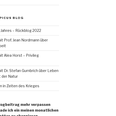
 PICUS BLOG
 Jahres – Rückblog 2022
it Prof. Jean Nordmann über
beit
t Alea Horst – Privileg
it Dr. Stefan Gumbrich über Leben
t der Natur
 in Zeiten des Krieges
logbeitrag mehr verpassen
lade ich ein meinen monatlichen
tter zu abonnieren.