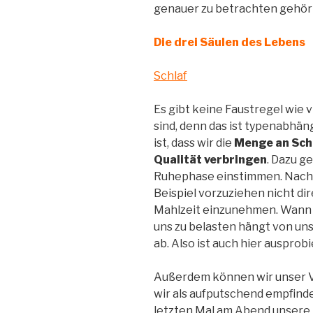
genauer zu betrachten gehört
Die drei Säulen des Lebens
Schlaf
Es gibt keine Faustregel wie 
sind, denn das ist typenabhäng
ist, dass wir die
Menge an Schl
Qualität verbringen
. Dazu ge
Ruhephase einstimmen. Nach 
Beispiel vorzuziehen nicht di
Mahlzeit einzunehmen. Wann 
uns zu belasten hängt von un
ab. Also ist auch hier ausprob
Außerdem können wir unser V
wir als aufputschend empfinde
letzten Mal am Abend unsere