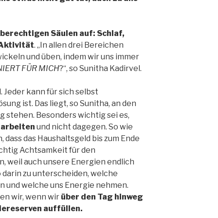
hberechtigen Säulen auf: Schlaf,
Aktivität
. „In allen drei Bereichen
ickeln und üben, indem wir uns immer
IERT FÜR MICH
?“, so Sunitha Kadirvel.
. Jeder kann für sich selbst
sung ist. Das liegt, so Sunitha, an den
g stehen. Besonders wichtig sei es,
 arbeiten
und nicht dagegen. So wie
, dass das Haushaltsgeld bis zum Ende
chtig Achtsamkeit für den
n, weil auch unsere Energien endlich
o darin zu unterscheiden, welche
en und welche uns Energie nehmen.
en wir, wenn wir
über den Tag hinweg
ereserven auffüllen.