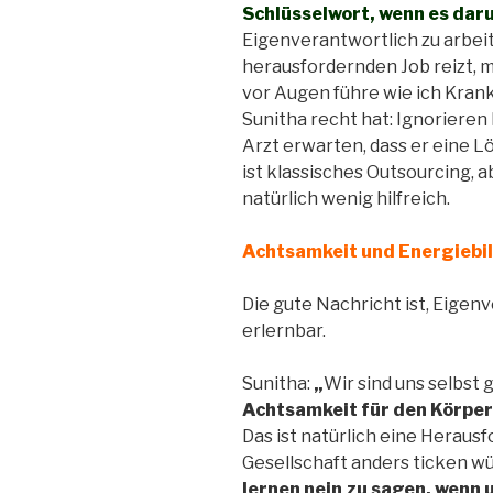
Schlüsselwort, wenn es dar
Eigenverantwortlich zu arbeit
herausfordernden Job reizt, 
vor Augen führe wie ich Kran
Sunitha recht hat: Ignorieren
Arzt erwarten, dass er eine L
ist klassisches Outsourcing, 
natürlich wenig hilfreich.
Achtsamkeit und Energiebi
Die gute Nachricht ist, Eigen
erlernbar.
Sunitha:
„
Wir sind uns selbst
Achtsamkeit für den Körper 
Das ist natürlich eine Heraus
Gesellschaft anders ticken wü
lernen nein zu sagen, wenn u