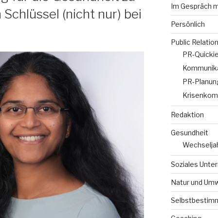
Im Gespräch m
Schlüssel (nicht nur) bei
Persönlich
Public Relatio
PR-Quicki
Kommunika
PR-Planun
Krisenkom
Redaktion
Gesundheit
Wechselja
Soziales Unt
Natur und Umw
Selbstbestim