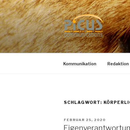
Zum
Inhalt
springen
PUBLIC R
Dr. Heike Specht
Kommunikation
Redaktion
SCHLAGWORT: KÖRPERLI
VERÖFFENTLICHT
FEBRUAR 25, 2020
AM
Eigenverantwortung