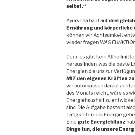
selbst.“
Ayurveda baut auf
drei gleic
Ernährung und körperliche 
können wir Achtsamkeit entw
wieder fragen
WAS FUNKTION
Denn es gibt kein Allheilmittel
herausfinden, was die beste Lö
Energien die uns zur Verfügun
MIT
den eigenen Kräften zu
wir automatisch darauf achten
des Monats reicht, wäre es wi
Energiehaushalt zu entwickel
sind. Die Aufgabe besteht als
Tätigkeiten uns Energie geb
Eine
gute Energiebilanz
hab
Dinge tun, die unsere
Energi