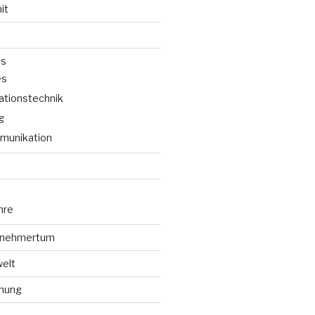
it
ns
es
tionstechnik
g
munikation
hre
ernehmertum
elt
mung