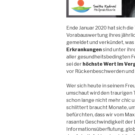
Ende Januar 2020 hat sich di
Vorabauswertung ihres jährl
gemeldet und verkündet, was 
Erkrankungen
sind unter ihr
aller gesundheitsbedingten Fe
sei der
höchste Wert im Ver
vor Rückenbeschwerden und 
Wer sich heute in seinem Fre
umschaut wird den traurigen 
schon lange nicht mehr
chic
u
schlittert braucht Monate, um
befürchten, dass wir vom Max
rasante Geschwindigkeit der 
Informationsüberflutung, glo