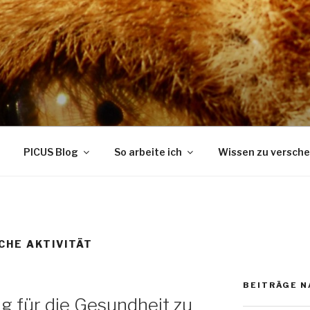
ELATIONS BERATUNG
PICUS Blog
So arbeite ich
Wissen zu versch
CHE AKTIVITÄT
BEITRÄGE 
 für die Gesundheit zu