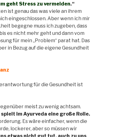
um geht Stress zu vermeiden
.“
en ist genau das was viele an ihrem
mich eingeschlossen. Aber wenn ich mir
kheit begegne muss ich zugeben, dass
 bis es nicht mehr geht und dann vom
ösung für mein „Problem“ parat hat. Das
aber in Bezug auf die eigene Gesundheit
lanz
verantwortung für die Gesundheit ist
 gegenüber meist zu wenig achtsam.
spielt im Ayurveda eine große Rolle.
forderung. Es wäre einfacher, wenn die
rde, lockerer, aber so müssen wir
ns etwas nicht gut tut, auch zu uns