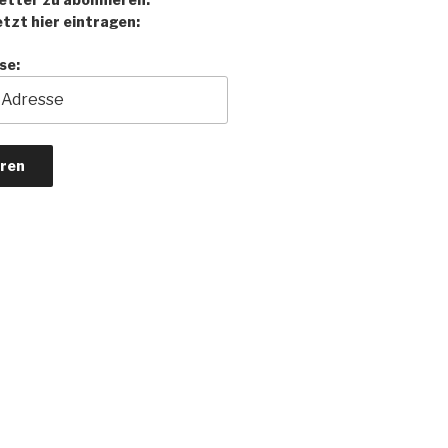
tzt hier eintragen:
se: