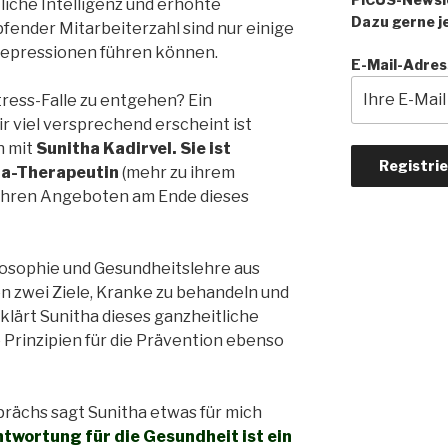
liche Intelligenz und erhöhte
Dazu gerne je
fender Mitarbeiterzahl sind nur einige
d Depressionen führen können.
E-Mail-Adres
ress-Falle zu entgehen? Ein
r viel versprechend erscheint ist
h mit
Sunitha Kadirvel. Sie ist
da-Therapeutin
(mehr zu ihrem
hren Angeboten am Ende dieses
losophie und Gesundheitslehre aus
en zwei Ziele, Kranke zu behandeln und
klärt Sunitha dieses ganzheitliche
 Prinzipien für die Prävention ebenso
prächs sagt Sunitha etwas für mich
twortung für die Gesundheit ist ein