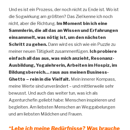
Und es ist ein Prozess, der noch nicht zu Ende ist. Wo ist
die Sogwirkung am größten? Das Ziel kenne ich noch
nicht, aber die Richtung.
Im Moment bin ich eine
Sammlerin, die all das an Wissen und Erfahrungen
einsammelt, was nötig ist, um den nächsten
Schritt zu gehen.
Dann wird es sich wie ein Puzzle zu
meiner neuen Tätigkeit zusammenfügen.
Ich probiere
einfach all das aus, was mich anzieht, Resonanz-
Ausbildung, Yogalehrerin, Arbeiten im Hospiz, im
Bildungsbereich… raus aus meinen Business-
Ghetto – rein in die Vielfalt.
Mein innerer Kompass,
meine Werte sind unverändert – und mittlerweile sehr
bewusst. Und auch das weiter tun, was ich als
Agenturchefin geliebt habe: Menschen inspirieren und
begleiten. Am liebsten Menschen an Weggabelungen
und am liebsten Mädchen und Frauen.
“Lebe ich meine Bedürfnisse? Was brauche