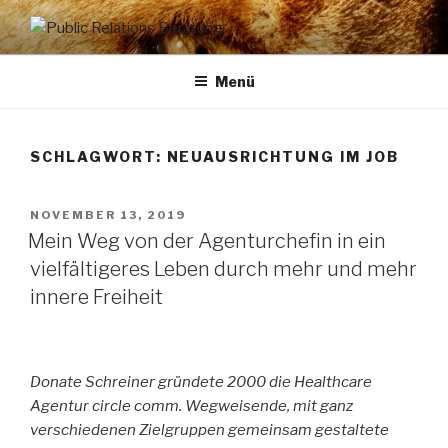
Zum
Inhalt
PUBLIC RELATIONS
Dr. Heike Specht
springen
BERATUNG
Menü
SCHLAGWORT: NEUAUSRICHTUNG IM JOB
VERÖFFENTLICHT
NOVEMBER 13, 2019
AM
Mein Weg von der Agenturchefin in ein
vielfältigeres Leben durch mehr und mehr
innere Freiheit
Donate Schreiner gründete 2000 die Healthcare
Agentur circle comm. Wegweisende, mit ganz
verschiedenen Zielgruppen gemeinsam gestaltete