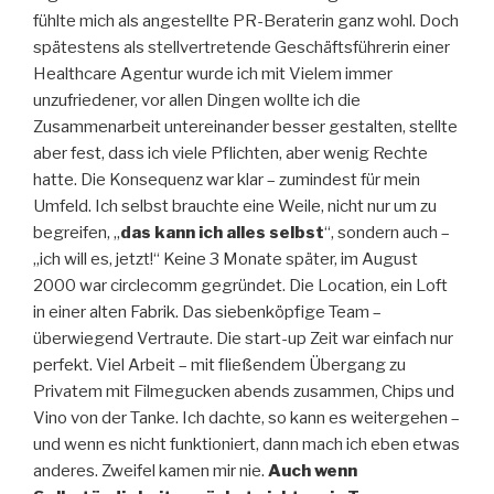
fühlte mich als angestellte PR-Beraterin ganz wohl. Doch
spätestens als stellvertretende Geschäftsführerin einer
Healthcare Agentur wurde ich mit Vielem immer
unzufriedener, vor allen Dingen wollte ich die
Zusammenarbeit untereinander besser gestalten, stellte
aber fest, dass ich viele Pflichten, aber wenig Rechte
hatte. Die Konsequenz war klar – zumindest für mein
Umfeld. Ich selbst brauchte eine Weile, nicht nur um zu
begreifen, „
das kann ich alles selbst
“, sondern auch –
„ich will es, jetzt!“ Keine 3 Monate später, im August
2000 war circlecomm gegründet. Die Location, ein Loft
in einer alten Fabrik. Das siebenköpfige Team –
überwiegend Vertraute. Die start-up Zeit war einfach nur
perfekt. Viel Arbeit – mit fließendem Übergang zu
Privatem mit Filmegucken abends zusammen, Chips und
Vino von der Tanke. Ich dachte, so kann es weitergehen –
und wenn es nicht funktioniert, dann mach ich eben etwas
anderes. Zweifel kamen mir nie.
Auch wenn