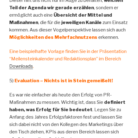
Dieser hilft uns nicht nur im Auge zu behalten,
welchen
Teil der Agenda wir gerade erzählen
, sondern er
ermöglicht auch eine
Übersicht der Mittel und
Maßnahmen
, die für die
jeweiligen Kanäle
zum Einsatz
kommen. Aus dieser Vogelperspektive lassen sich auch
Möglichkeiten des Mehrfachnutzens
erkennen.
Eine beispielhafte Vorlage finden Sie in der Präsentation
“Meilensteinkalender und Redaktionsplan” im Bereich
Downloads
.
5)
Evaluation – Nichts ist in Stein gemeißelt!
Es war nie einfacher als heute den Erfolg von PR-
Maßnahmen zu messen. Wichtig ist, dass Sie
definiert
haben, was Erfolg für Sie bedeutet
. Legen Sie zu
Anfang des Jahres Erfolgsfaktoren fest und lassen Sie
sich dabei nicht von den Kollegen des Marketings über
den Tisch ziehen, KPIs aus deren Bereich lassen sich