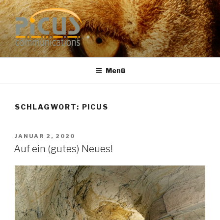
Zum
Inhalt
springen
PUBLIC RELATIONS
Dr. Heike Specht
BERATUNG
Menü
SCHLAGWORT: PICUS
VERÖFFENTLICHT
JANUAR 2, 2020
AM
Auf ein (gutes) Neues!