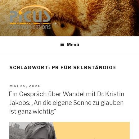
Zum
Inhalt
springen
PUBLIC RELATIONS
Dr. Heike Specht
BERATUNG
Menü
SCHLAGWORT: PR FÜR SELBSTÄNDIGE
VERÖFFENTLICHT
MAI 25, 2020
AM
Ein Gespräch über Wandel mit Dr. Kristin
Jakobs: „An die eigene Sonne zu glauben
ist ganz wichtig“