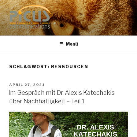
Zum
Inhalt
springen
PUBLIC RELATIONS
Dr. Heike Specht
BERATUNG
Menü
SCHLAGWORT: RESSOURCEN
VERÖFFENTLICHT
APRIL 27, 2021
AM
Im Gespräch mit Dr. Alexis Katechakis
über Nachhaltigkeit – Teil 1