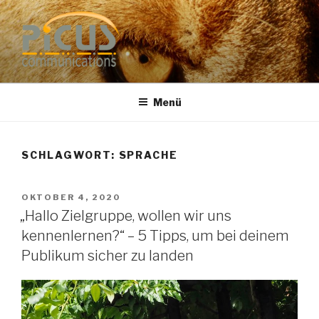
Zum
Inhalt
springen
PUBLIC RELATIONS
Dr. Heike Specht
BERATUNG
Menü
SCHLAGWORT: SPRACHE
VERÖFFENTLICHT
OKTOBER 4, 2020
AM
„Hallo Zielgruppe, wollen wir uns
kennenlernen?“ – 5 Tipps, um bei deinem
Publikum sicher zu landen