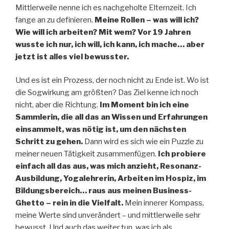
Mittlerweile nenne ich es nachgeholte Elternzeit. Ich
fange an zu definieren.
Meine Rollen – was will ich?
Wie will ich arbeiten? Mit wem? Vor 19 Jahren
wusste ich nur, ich will, ich kann, ich mache… aber
jetzt ist alles viel bewusster.
Und es ist ein Prozess, der noch nicht zu Ende ist. Wo ist
die Sogwirkung am größten? Das Ziel kenne ich noch
nicht, aber die Richtung.
Im Moment bin ich eine
Sammlerin, die all das an Wissen und Erfahrungen
einsammelt, was nötig ist, um den nächsten
Schritt zu gehen.
Dann wird es sich wie ein Puzzle zu
meiner neuen Tätigkeit zusammenfügen.
Ich probiere
einfach all das aus, was mich anzieht, Resonanz-
Ausbildung, Yogalehrerin, Arbeiten im Hospiz, im
Bildungsbereich… raus aus meinen Business-
Ghetto – rein in die Vielfalt.
Mein innerer Kompass,
meine Werte sind unverändert – und mittlerweile sehr
bewusst. Und auch das weiter tun, was ich als