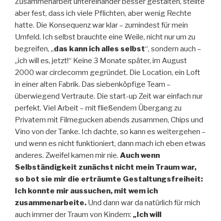
Zusammenarbeit untereinander besser gestalten, stellte
aber fest, dass ich viele Pflichten, aber wenig Rechte
hatte. Die Konsequenz war klar – zumindest für mein
Umfeld. Ich selbst brauchte eine Weile, nicht nur um zu
begreifen, „
das kann ich alles selbst
“, sondern auch –
„ich will es, jetzt!“ Keine 3 Monate später, im August
2000 war circlecomm gegründet. Die Location, ein Loft
in einer alten Fabrik. Das siebenköpfige Team –
überwiegend Vertraute. Die start-up Zeit war einfach nur
perfekt. Viel Arbeit – mit fließendem Übergang zu
Privatem mit Filmegucken abends zusammen, Chips und
Vino von der Tanke. Ich dachte, so kann es weitergehen –
und wenn es nicht funktioniert, dann mach ich eben etwas
anderes. Zweifel kamen mir nie.
Auch wenn
Selbständigkeit zunächst nicht mein Traum war,
so bot sie mir die erträumte Gestaltungsfreiheit:
Ich konnte mir aussuchen, mit wem ich
zusammenarbeite.
Und dann war da natürlich für mich
auch immer der Traum von Kindern:
„Ich will