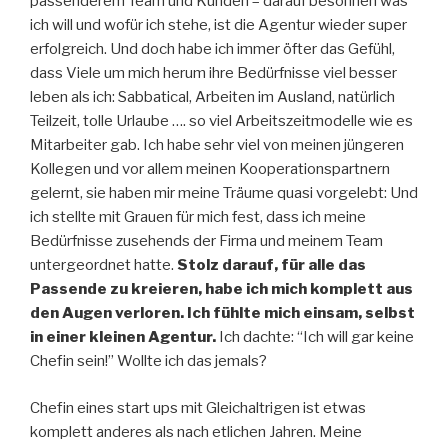
passenderem Team und Kunden – darauf besonnen was
ich will und wofür ich stehe, ist die Agentur wieder super
erfolgreich. Und doch habe ich immer öfter das Gefühl,
dass Viele um mich herum ihre Bedürfnisse viel besser
leben als ich: Sabbatical, Arbeiten im Ausland, natürlich
Teilzeit, tolle Urlaube …. so viel Arbeitszeitmodelle wie es
Mitarbeiter gab. Ich habe sehr viel von meinen jüngeren
Kollegen und vor allem meinen Kooperationspartnern
gelernt, sie haben mir meine Träume quasi vorgelebt: Und
ich stellte mit Grauen für mich fest, dass ich meine
Bedürfnisse zusehends der Firma und meinem Team
untergeordnet hatte.
Stolz darauf, für alle das
Passende zu kreieren, habe ich mich komplett aus
den Augen verloren. Ich fühlte mich einsam, selbst
in einer kleinen Agentur.
Ich dachte: “Ich will gar keine
Chefin sein!” Wollte ich das jemals?
Chefin eines start ups mit Gleichaltrigen ist etwas
komplett anderes als nach etlichen Jahren. Meine