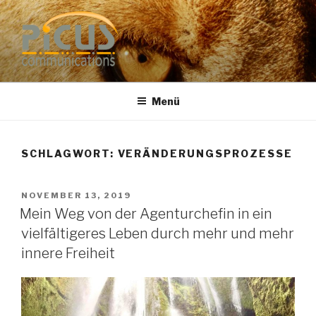
Zum
Inhalt
springen
PUBLIC RELATIONS
Dr. Heike Specht
BERATUNG
Menü
SCHLAGWORT: VERÄNDERUNGSPROZESSE
VERÖFFENTLICHT
NOVEMBER 13, 2019
AM
Mein Weg von der Agenturchefin in ein
vielfältigeres Leben durch mehr und mehr
innere Freiheit