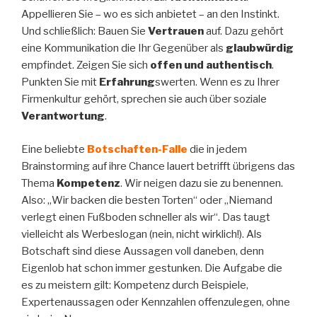
Appellieren Sie – wo es sich anbietet – an den Instinkt.
Und schließlich: Bauen Sie
Vertrauen
auf. Dazu gehört
eine Kommunikation die Ihr Gegenüber als
glaubwürdig
empfindet. Zeigen Sie sich
offen und authentisch
.
Punkten Sie mit
Erfahrung
swerten. Wenn es zu Ihrer
Firmenkultur gehört, sprechen sie auch über soziale
Verantwortung
.
Eine beliebte
Botschaften-Falle
die in jedem
Brainstorming auf ihre Chance lauert betrifft übrigens das
Thema
Kompetenz
. Wir neigen dazu sie zu benennen.
Also: „Wir backen die besten Torten“ oder „Niemand
verlegt einen Fußboden schneller als wir“. Das taugt
vielleicht als Werbeslogan (nein, nicht wirklich!). Als
Botschaft sind diese Aussagen voll daneben, denn
Eigenlob hat schon immer gestunken. Die Aufgabe die
es zu meistern gilt: Kompetenz durch Beispiele,
Expertenaussagen oder Kennzahlen offenzulegen, ohne