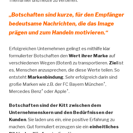
Thema hier und heute zu vertiefen.
„Botschaften sind kurze, für den Empfänger
bedeutsame Nachrichten, die das Image
prägen und zum Handeln motivieren.“
Erfolgreichen Unternehmen gelingt es mithilfe klar
formulierter Botschaften den
Wert ihrer Marke
auf
verschiedenen Wegen (Boten!) zu transportieren.
Ziel
ist
es, Menschen anzusprechen, die diese Werte teilen. So
entsteht
Markenbindung
. Sehr erfolgreich darin sind
+
große Marken wie z.B. der FC Bayern München
,
+
+
Mercedes Benz
oder Apple
.
Botschaften sind der Kitt zwischen dem
Unternehmenskern und den Bedürfnissen der
Kunden
. Sie laden uns ein, eine positive Erfahrung zu
machen. Gut formuliert erzeugen sie ein
einheitliches