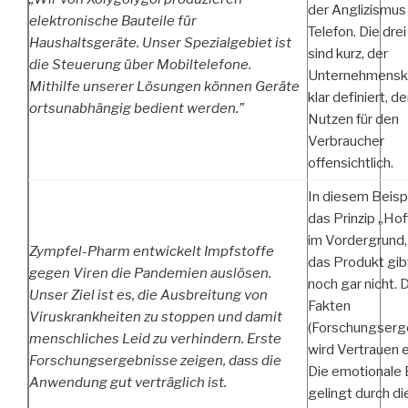
der Anglizismus 
elektronische Bauteile für
Telefon. Die dre
Haushaltsgeräte. Unser Spezialgebiet ist
sind kurz, der
die Steuerung über Mobiltelefone.
Unternehmenske
Mithilfe unserer Lösungen können Geräte
klar definiert, de
ortsunabhängig bedient werden.”
Nutzen für den
Verbraucher
offensichtlich.
In diesem Beispi
das Prinzip „Ho
im Vordergrund,
Zympfel-Pharm entwickelt Impfstoffe
das Produkt gib
gegen Viren die Pandemien auslösen.
noch gar nicht. 
Unser Ziel ist es, die Ausbreitung von
Fakten
Viruskrankheiten zu stoppen und damit
(Forschungserg
menschliches Leid zu verhindern. Erste
wird Vertrauen 
Forschungsergebnisse zeigen, dass die
Die emotionale
Anwendung gut verträglich ist.
gelingt durch di