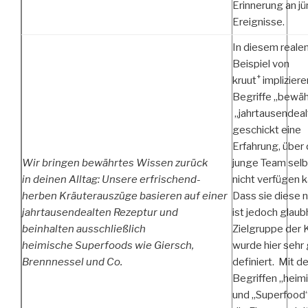
Erinnerung an j
Ereignisse.
In diesem reale
Beispiel von
+
kruut
impliziere
Begriffe „bewäh
„jahrtausendeal
geschickt eine
Erfahrung, über 
Wir bringen bewährtes Wissen zurück
junge Team selb
in deinen Alltag: Unsere erfrischend-
nicht verfügen k
herben
Kräuterauszüge basieren auf einer
Dass sie diese 
jahrtausendealten Rezeptur und
ist jedoch glaub
beinhalten ausschließlich
Zielgruppe der 
heimische Superfoods wie Giersch,
wurde hier sehr
Brennnessel und Co.
definiert. Mit d
Begriffen „heim
und „Superfood“