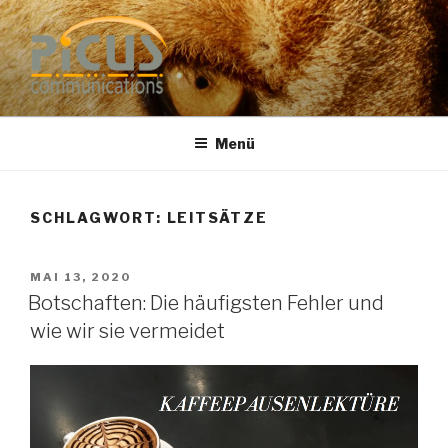
Zum
Inhalt
springen
PUBLIC RELATIONS
Dr. Heike Specht
BERATUNG
Menü
SCHLAGWORT: LEITSÄTZE
VERÖFFENTLICHT
MAI 13, 2020
AM
Botschaften: Die häufigsten Fehler und
wie wir sie vermeidet