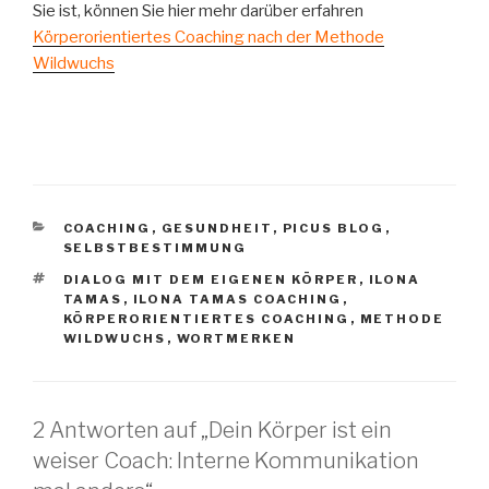
Sie ist, können Sie hier mehr darüber erfahren
Körperorientiertes Coaching nach der Methode
Wildwuchs
KATEGORIEN
COACHING
,
GESUNDHEIT
,
PICUS BLOG
,
SELBSTBESTIMMUNG
SCHLAGWÖRTER
DIALOG MIT DEM EIGENEN KÖRPER
,
ILONA
TAMAS
,
ILONA TAMAS COACHING
,
KÖRPERORIENTIERTES COACHING
,
METHODE
WILDWUCHS
,
WORTMERKEN
2 Antworten auf „Dein Körper ist ein
weiser Coach: Interne Kommunikation