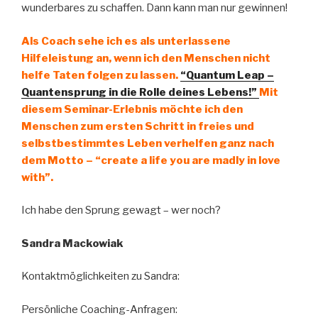
wunderbares zu schaffen. Dann kann man nur gewinnen!
Als Coach sehe ich es als unterlassene
Hilfeleistung an, wenn ich den Menschen nicht
helfe Taten folgen zu lassen.
“Quantum Leap –
Quantensprung in die Rolle deines Lebens!”
Mit
diesem Seminar-Erlebnis möchte ich den
Menschen zum ersten Schritt in freies und
selbstbestimmtes Leben verhelfen ganz nach
dem Motto – “create a life you are madly in love
with”.
Ich habe den Sprung gewagt – wer noch?
Sandra Mackowiak
Kontaktmöglichkeiten zu Sandra:
Persönliche Coaching-Anfragen: