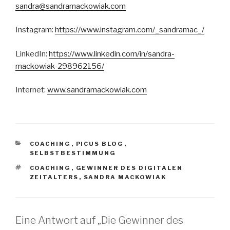
sandra@sandramackowiak.com
Instagram:
https://www.instagram.com/_sandramac_/
LinkedIn:
https://www.linkedin.com/in/sandra-
mackowiak-298962156/
Internet:
www.sandramackowiak.com
KATEGORIEN
COACHING
,
PICUS BLOG
,
SELBSTBESTIMMUNG
SCHLAGWÖRTER
COACHING
,
GEWINNER DES DIGITALEN
ZEITALTERS
,
SANDRA MACKOWIAK
Eine Antwort auf „Die Gewinner des