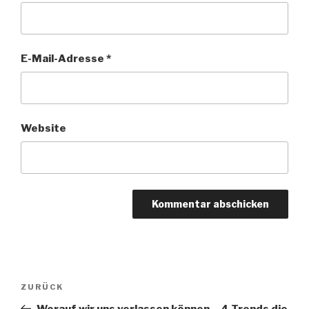
E-Mail-Adresse
*
Website
Beitragsnavigation
ZURÜCK
Vorheriger
Beitrag
Worauf wir uns verlassen können – 4 Trends die