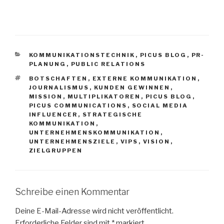
KATEGORIEN
KOMMUNIKATIONSTECHNIK
,
PICUS BLOG
,
PR-
PLANUNG
,
PUBLIC RELATIONS
SCHLAGWÖRTER
BOTSCHAFTEN
,
EXTERNE KOMMUNIKATION
,
JOURNALISMUS
,
KUNDEN GEWINNEN
,
MISSION
,
MULTIPLIKATOREN
,
PICUS BLOG
,
PICUS COMMUNICATIONS
,
SOCIAL MEDIA
INFLUENCER
,
STRATEGISCHE
KOMMUNIKATION
,
UNTERNEHMENSKOMMUNIKATION
,
UNTERNEHMENSZIELE
,
VIPS
,
VISION
,
ZIELGRUPPEN
Schreibe einen Kommentar
Deine E-Mail-Adresse wird nicht veröffentlicht.
Erforderliche Felder sind mit
*
markiert