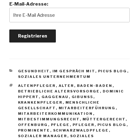
E-Mail-Adresse:
KATEGORIEN
GESUNDHEIT
,
IM GESPRÄCH MIT
,
PICUS BLOG
,
SOZIALES UNTERNEHMERTUM
SCHLAGWÖRTER
ALTENPFLEGER
,
ALTER
,
BADEN-BADEN
,
BETRIEBLICHE ALTERSVORSORGE
,
DOMINIC
HIPPERT
,
GAGGENAU
,
GIBUNS5
,
KRANKENPFLEGER
,
MENSCHLICHE
GESELLSCHAFT
,
MITARBEITERFÜHRUNG
,
MITARBEITERKOMMUNIKATION
,
MITBESTIMMUNGSRECHT
,
MÜTTERGERECHT
,
OFFENBURG
,
PFLEGE
,
PFLEGER
,
PICUS BLOG
,
PROMINENTE
,
SCHWARZWALDPFLEGE
,
SOZIALER MANAGER
,
SOZIALES