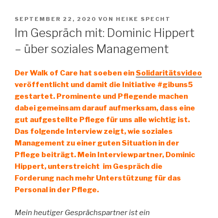
VERÖFFENTLICHT
SEPTEMBER 22, 2020
VON
HEIKE SPECHT
AM
Im Gespräch mit: Dominic Hippert
– über soziales Management
Der Walk of Care hat soeben ein
Solidaritätsvideo
veröffentlicht und damit die Initiative #gibuns5
gestartet. Prominente und Pflegende machen
dabei gemeinsam darauf aufmerksam, dass eine
gut aufgestellte Pflege
für uns
alle wichtig ist.
Das folgende Interview zeigt, wie soziales
Management zu einer guten Situation in der
Pflege beiträgt. Mein Interviewpartner, Dominic
Hippert,
unterstreicht im Gespräch die
Forderung nach mehr Unterstützung für das
Personal in der Pflege.
Mein heutiger Gesprächspartner ist ein