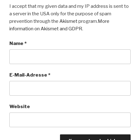
I accept that my given data and my IP address is sent to
a server in the USA only for the purpose of spam
prevention through the
Akismet
program.
More
information on Akismet and GDPR
.
Name
*
E-Mail-Adresse
*
Website